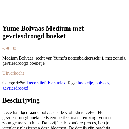
Yume Bolvaas Medium met
gevriesdroogd boeket
€
90,00
Medium Bolvaas, recht van Yume’s pottenbakkersschijf, met zonnig
gevriesdroogd boeketje.
Uitverkocht
Categorieën:
Decoratief
,
Keramiek
Tags:
boeketje
,
bolvaas
,
gevriesdroogd
Beschrijving
Deze handgedraaide bolvaas is de vrolijkheid zelve! Het
gevriesdroogd boeketje is een perfect match en zorgt voor een
zonnige toets in huis. Dankzij het bijzondere proces, heb je
jarenlang plezier van deze bloemen. De details zijn prachtig…