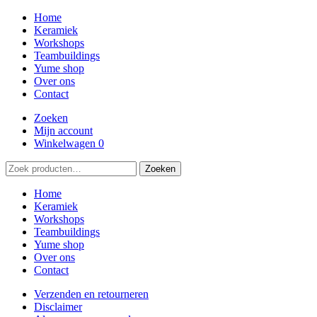
Home
Keramiek
Workshops
Teambuildings
Yume shop
Over ons
Contact
Zoeken
Mijn account
Winkelwagen
0
Zoeken
Zoeken
naar:
Home
Keramiek
Workshops
Teambuildings
Yume shop
Over ons
Contact
Verzenden en retourneren
Disclaimer