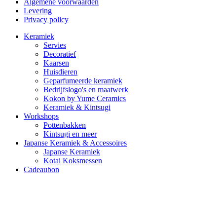
Algemene voorwaarden
Levering
Privacy policy
Keramiek
Servies
Decoratief
Kaarsen
Huisdieren
Geparfumeerde keramiek
Bedrijfslogo's en maatwerk
Kokon by Yume Ceramics
Keramiek & Kintsugi
Workshops
Pottenbakken
Kintsugi en meer
Japanse Keramiek & Accessoires
Japanse Keramiek
Kotai Koksmessen
Cadeaubon